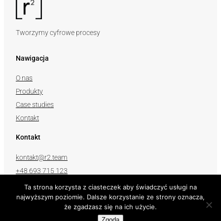
Tworzymy cyfrowe procesy
Nawigacja
O nas
Produkty
Case studies
Kontakt
Kontakt
kontakt@r2.team
+48 693 715 123
Ta strona korzysta z ciasteczek aby świadczyć usługi na
Obserwuj nas
najwyższym poziomie. Dalsze korzystanie ze strony oznacza,
że zgadzasz się na ich użycie.
Zgoda