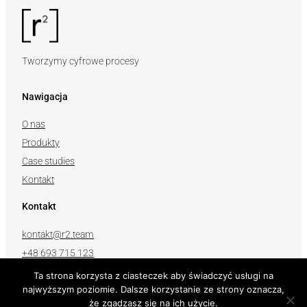
Tworzymy cyfrowe procesy
Nawigacja
O nas
Produkty
Case studies
Kontakt
Kontakt
kontakt@r2.team
+48 693 715 123
Ta strona korzysta z ciasteczek aby świadczyć usługi na
Obserwuj nas
najwyższym poziomie. Dalsze korzystanie ze strony oznacza,
że zgadzasz się na ich użycie.